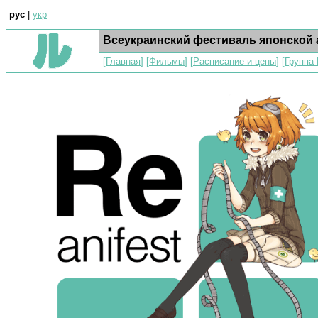
рус
|
укр
Всеукраинский фестиваль японской 
[
Главная
] [
Фильмы
] [
Расписание и цены
] [
Группа 